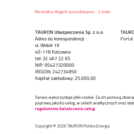
Minimalna długość poszukiwania - 3 znaki
TAURON Ubezpieczenia Sp. z o.o.
TAURO
Adres do korespondencji:
Portal
ul. Widok 19
40-118 Katowice
tel: 32 467 22 65
NIP: 95427320000
REGON: 242734950
Kapitał zakładowy: 25.000,00
Serwis wykorzystuje pliki cookie. Za ich pomocą zbie
poprawy jakości usług, w celach analitycznych oraz st
regulaminie świadczenia usług
.
Copyright ©
2026
TAURON Polska Energia